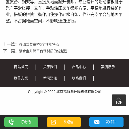
置货台、钢架等，直接从地面起升装卸，专业设计的活动搭板能于
汽车平滑搭接，叉车、手动油压叉车都能方便、平稳地进行装卸作
业，搭板的扭簧平衡作用使操作轻松自如，作业完毕平台与地面平
整，不占据地面空间，不影响通道通行。
上一篇：
移动式登车桥5个性能特点
下一篇：
铝合金升降平台铝材质的优越性
网站首页
关于我们
产品中心
案例展示
制作方案
新闻资讯
联系我们
Copyright © 2022 北京福特源升降机械有限公司

TOP
打电话
发短信
发邮件