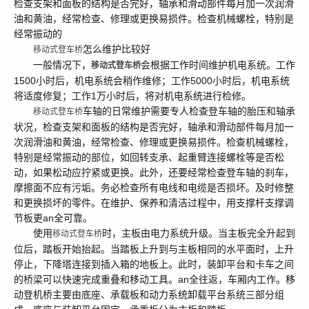
检查支架和面板的结构是否完好，轴承和滑动部件每月加一次润滑
油和黄油，经常检查、修理或更换易损件。检查机械螺栓，特别是
经常振动的
怎么维护比较好
移动式登车桥
一般情况下，
会根据工作时间维护机电系统。工作
移动式登车桥
1500小时后，机电系统会稍作维修；工作5000小时后，机电系统
将适度修复；工作1万小时后，将对机电系统进行检修。
车轴的日常维护需要专人检查登车轴的胎压和轴承
移动式登车桥
状况，检查支架和面板的结构是否完好，轴承和滑动部件每月加一
次润滑油和黄油，经常检查、修理或更换易损件。检查机械螺栓，
特别是经常振动的部位，如回转支承、起重臂连接螺栓等是否松
动，如果松动应拧紧或更换。此外，还要经常检查登车轴的刹车，
摩擦面不应有污垢。务必检查所有电线和电缆是否损坏。及时修整
和更换损坏的零件。在维护、保养和清洁过程中，用支撑杆支撑调
节板更an全可靠。
使用
时，主板由电力系统升级。当主板完全升起到
移动式登车桥
位后，踏板开始抬起。当踏板上升到与主板相同的水平面时，上升
停止，下降塔连接到插入箱的地板上。此时，装卸平台和卡车之间
的桥梁可以快速完成重叠和移动工具。an全往返，车厢内工作。移
动登机桥主要由底座、承载板和动力系统卸载平台系统三部分组