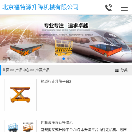


北京福特源升降机械有限公司
首页
>>
产品中心
>>
推荐产品
分类
轨道行走升降平台2
四轮液压移动升降机
常规剪叉式升降平台介绍:本升降平台由行走机构、液压