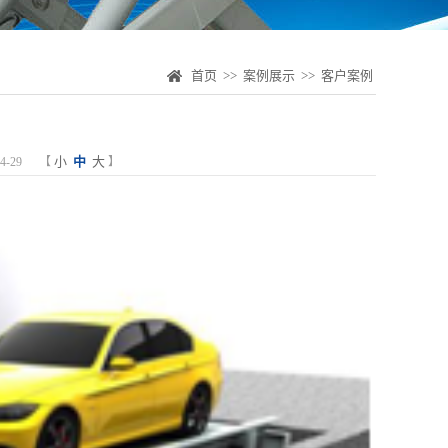
首页
>>
案例展示
>>
客户案例
小
中
大
-29
【
】